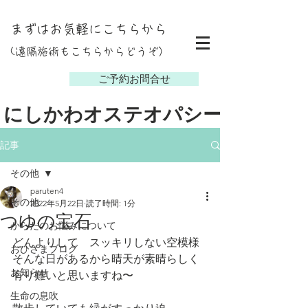
まずはお気軽にこちらから
(遠隔施術もこちらからどうぞ）
し
ご予約お問合せ
にしかわオステオパシー
記事
その他
paruten4
その他
2022年5月22日
読了時間: 1分
つゆの宝石
からだのお悩みについて
どんよりして　スッキリしない空模様
おひさまブログ
そんな日があるから晴天が素晴らしく
お知らせ
有り難いと思いますね〜
生命の息吹