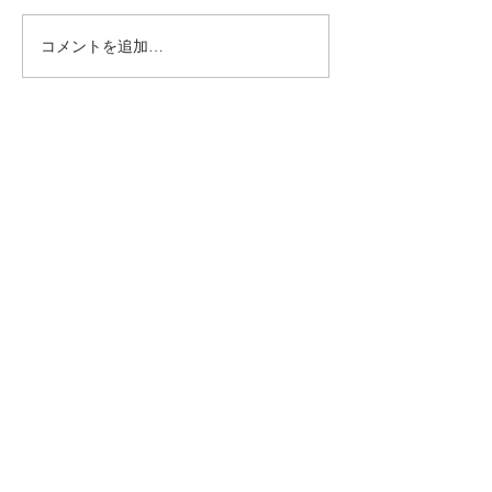
コメントを追加…
動かないところに、中心
【梅雨どき】頭
がある。——ロジャース
は、天気のせい
の沈黙と、サザーランド
い
のスティルネス