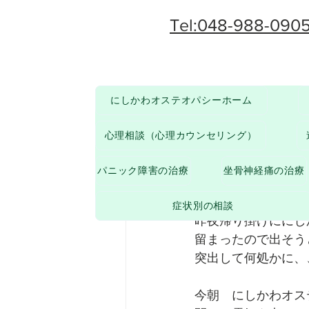
Tel:048-988-090
にしかわオステオパシーホーム
その他
からだのお悩みについて
心理相談（心理カウンセリング）
Shigeru Nishikawa
パニック障害の治療
坐骨神経痛の治療
カメムシ
症状別の相談
昨夜帰り掛けににし
留まったので出そう
突出して何処かに、
今朝　にしかわオス