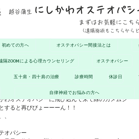
にしかわオステオパシ
5
越谷蒲生
まずはお気軽にこち
(遠隔施術もこちらから
初めての方へ
オステオパシー間接法とは
おひさまブログ
お知らせ
生命の息吹
腰に
遠隔ZOOMによる心理カウンセリング
オステオパシー
2025年10月23日
読了時間: 1分
五十肩・四十肩の治療
診療時間
休診日
来訪〜
自律神経でお悩みの方へ
かわオステオパシーに飛び込んで来て緑のカメムシ
とすると再びびょーーーん！！
、、
テオパシー