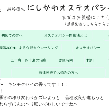
にしかわオステオパシ
5
越谷蒲生
まずはお気軽にこち
(遠隔施術もこちらから
初めての方へ
オステオパシー間接法とは
おひさまブログ
お知らせ
生命の息吹
腰に
遠隔ZOOMによる心理カウンセリング
オステオパシー
0月6日
読了時間: 1分
五十肩・四十肩の治療
診療時間
休診日
セイの香り立ち
自律神経でお悩みの方へ
。
〜　キンモクセイの香りです！！！
！
季節の移り変わりがズレようと　品種改良が進もうと
わらずほんの〜り咲いて欲しいですね〜