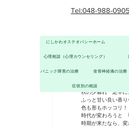
Tel:048-988-090
にしかわオステオパシーホーム
その他
からだのお悩みについて
心理相談（心理カウンセリング）
paruten4
2021年1
パニック障害の治療
坐骨神経痛の治療
キンモク
症状別の相談
秋の夕暮れ　足早に
ふっと甘い良い香り
色も形もホッコリ！
時代が変わろうと　
時期が来たなら、変