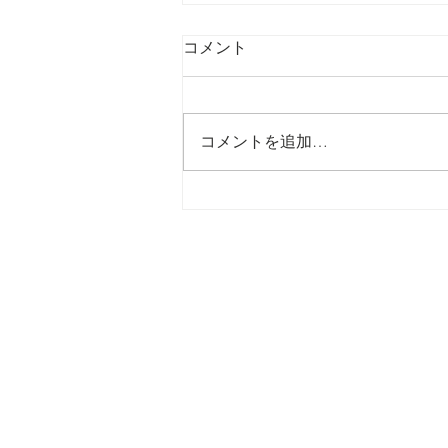
コメント
コメントを追加…
からだという一軒の空調シス
テム 〜副腎・甲状腺・性腺を
優しく整えるオステオパシー
の知恵〜