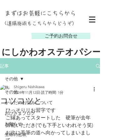
まずはお気軽にこちらから
(遠隔施術もこちらからどうぞ）
し
ご予約お問合せ
にしかわオステオパシー
記事
その他
Shigeru Nishikawa
その他
2024年11月12日
読了時間: 1分
コツコツと
からだのお悩みについて
ひっそりリお習字です
おひさまブログ
ご縁あってスタートした　硬筆が去年
お知らせ
師範いただき(でも下手といわれそう笑)
お次に毛筆の道へ向かってしまいまし
生命の息吹