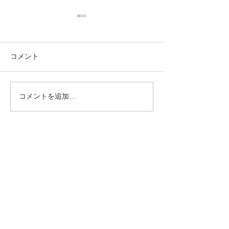
コメント
コメントを追加…
動かないところに、中心
【梅雨どき】頭
がある。——ロジャース
は、天気のせい
の沈黙と、サザーランド
い
のスティルネス