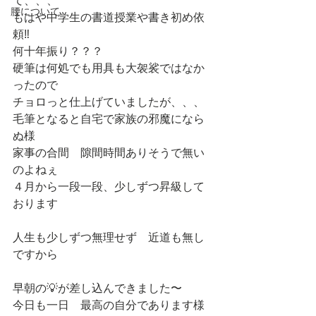
て、、、
腰について
もはや中学生の書道授業や書き初め依
頼‼️
何十年振り？？？
硬筆は何処でも用具も大袈裟ではなか
ったので
チョロっと仕上げていましたが、、、
毛筆となると自宅で家族の邪魔になら
ぬ様
家事の合間　隙間時間ありそうで無い
のよねぇ
４月から一段一段、少しずつ昇級して
おります
人生も少しずつ無理せず　近道も無し
ですから
早朝の💡が差し込んできました〜
今日も一日　最高の自分であります様