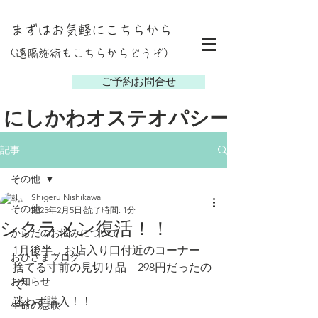
まずはお気軽にこちらから
(遠隔施術もこちらからどうぞ）
し
ご予約お問合せ
にしかわオステオパシー
記事
その他
Shigeru Nishikawa
その他
2025年2月5日
読了時間: 1分
シクラメン復活！！
からだのお悩みについて
1月後半、お店入り口付近のコーナー
おひさまブログ
捨てる寸前の見切り品　298円だったの
お知らせ
で
迷わず購入！！
生命の息吹