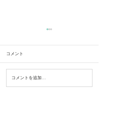
コメント
コメントを追加…
動かないところに、中心
【梅雨どき】頭
がある。——ロジャース
は、天気のせい
の沈黙と、サザーランド
い
のスティルネス