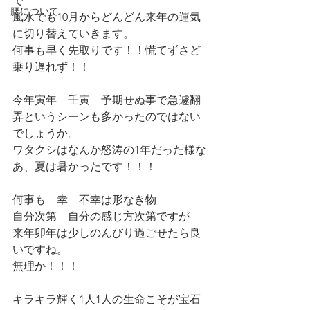
で　
腰について
風水でも10月からどんどん来年の運気
に切り替えていきます。
何事も早く先取りです！！慌てずさど
乗り遅れず！！
今年寅年　壬寅　予期せぬ事で急遽翻
弄というシーンも多かったのではない
でしょうか。
ワタクシはなんか怒涛の1年だった様な
あ、夏は暑かったです！！！
何事も　幸　不幸は形なき物
自分次第　自分の感じ方次第ですが
来年卯年は少しのんびり過ごせたら良
いですね。
無理か！！！
キラキラ輝く1人1人の生命こそが宝石