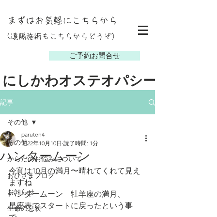
まずはお気軽にこちらから
(遠隔施術もこちらからどうぞ）
し
ご予約お問合せ
にしかわオステオパシー
記事
その他
paruten4
その他
2022年10月10日
読了時間: 1分
ハンタームーン
からだのお悩みについて
今宵は10月の満月〜晴れてくれて見え
おひさまブログ
ますね
お知らせ
ハンタームーン　牡羊座の満月、
星座表でスタートに戻ったという事
生命の息吹