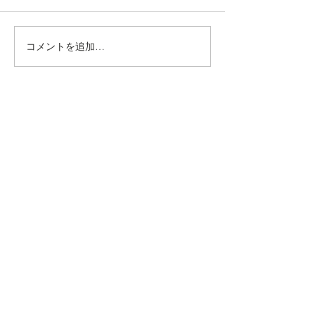
コメントを追加…
動かないところに、中心
【梅雨どき】頭
がある。——ロジャース
は、天気のせい
の沈黙と、サザーランド
い
のスティルネス