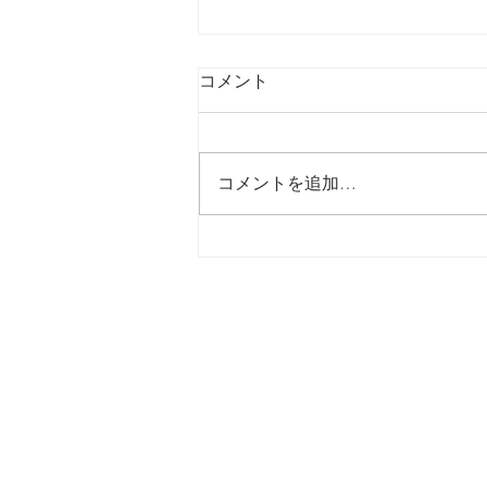
コメント
コメントを追加…
からだという一軒の空調シス
テム 〜副腎・甲状腺・性腺を
優しく整えるオステオパシー
の知恵〜