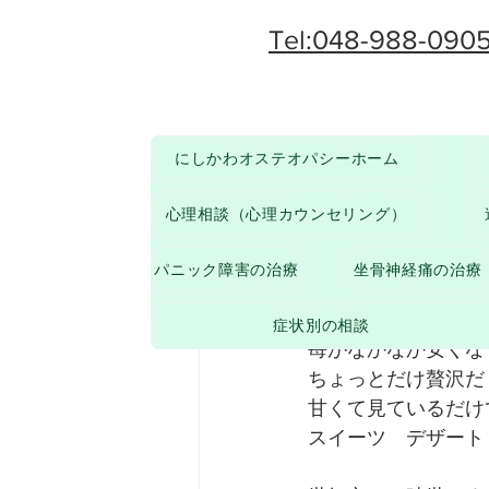
Tel:048-988-090
にしかわオステオパシーホーム
その他
からだのお悩みについて
心理相談（心理カウンセリング）
paruten4
2022年2
パニック障害の治療
坐骨神経痛の治療
パワー注
症状別の相談
苺がなかなか安くな
ちょっとだけ贅沢だ
甘くて見ているだけ
スイーツ　デザート