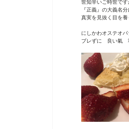
世知辛いご時世です
『正義』の大義名分
真実を見抜く目を養
にしかわオステオパ
ブレずに　良い氣　準