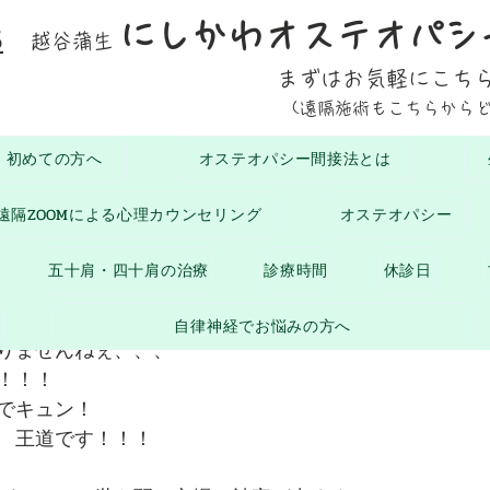
にしかわオステオパシ
5
越谷蒲生
まずはお気軽にこち
(遠隔施術もこちらから
初めての方へ
オステオパシー間接法とは
おひさまブログ
お知らせ
生命の息吹
腰に
遠隔ZOOMによる心理カウンセリング
オステオパシー
月26日
読了時間: 1分
五十肩・四十肩の治療
診療時間
休診日
入です！！！
自律神経でお悩みの方へ
りませんねぇ、、、
！！！
でキュン！
　王道です！！！