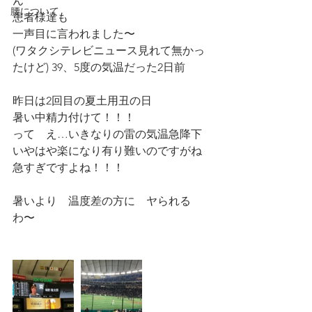
ん　
腰について
患者様達も
一声目に言われました〜
(ワタクシテレビニュース見れて無かっ
たけど) 39、5度の気温だった2日前
昨日は2回目の夏土用丑の日
暑い中精力付けて！！！
って　え…いきなりの雷の気温急降下
いやはや楽になり有り難いのですがね
急すぎですよね！！！
暑いより　温度差の方に　ヤられる
わ〜