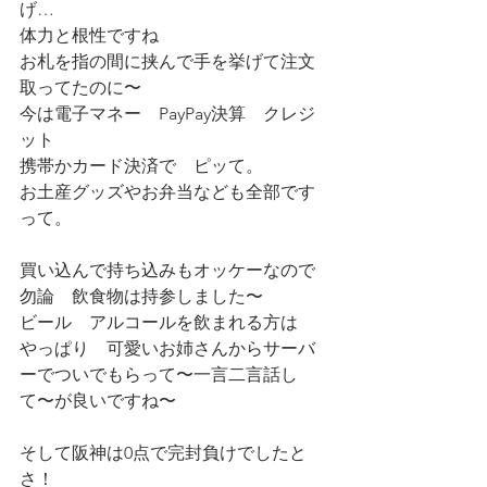
げ…
体力と根性ですね
お札を指の間に挟んで手を挙げて注文
取ってたのに〜
今は電子マネー　PayPay決算　クレジ
ット
携帯かカード決済で　ピッて。
お土産グッズやお弁当なども全部です
って。
買い込んで持ち込みもオッケーなので
勿論　飲食物は持参しました〜
ビール　アルコールを飲まれる方は
やっぱり　可愛いお姉さんからサーバ
ーでついでもらって〜一言二言話し
て〜が良いですね〜
そして阪神は0点で完封負けでしたと
さ！