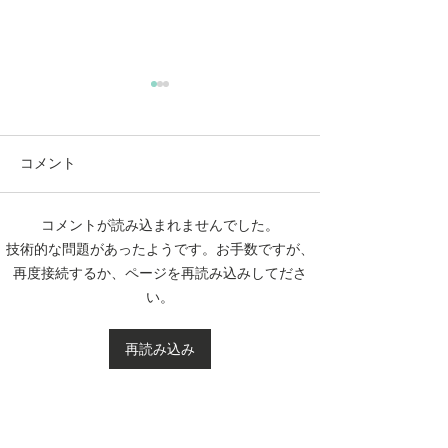
コメント
コメントが読み込まれませんでした。
動かないところに、中心
【梅雨どき】頭
技術的な問題があったようです。お手数ですが、
がある。——ロジャース
は、天気のせい
再度接続するか、ページを再読み込みしてださ
の沈黙と、サザーランド
い
い。
のスティルネス
再読み込み