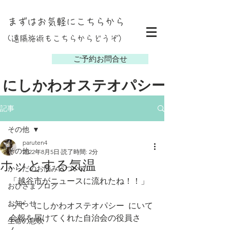
まずはお気軽にこちらから
(遠隔施術もこちらからどうぞ）
し
ご予約お問合せ
にしかわオステオパシー
記事
その他
paruten4
その他
2022年8月5日
読了時間: 2分
ホッとする気温
からだのお悩みについて
「越谷市がニュースに流れたね！！」
おひさまブログ
お知らせ
って　にしかわオステオパシー  にいて
会報を届けてくれた自治会の役員さ
生命の息吹