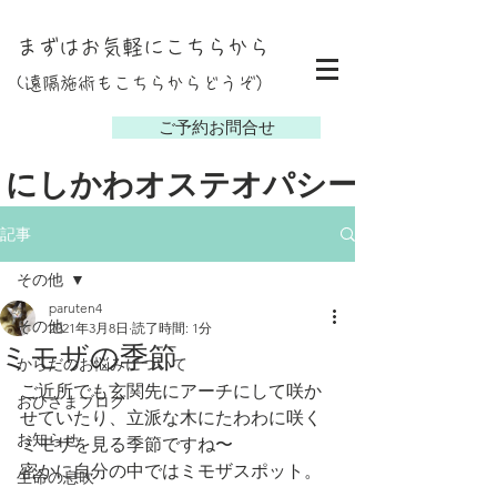
まずはお気軽にこちらから
(遠隔施術もこちらからどうぞ）
し
ご予約お問合せ
にしかわオステオパシー
記事
その他
paruten4
その他
2021年3月8日
読了時間: 1分
ミモザの季節
からだのお悩みについて
ご近所でも玄関先にアーチにして咲か
おひさまブログ
せていたり、立派な木にたわわに咲く
お知らせ
ミモザを見る季節ですね〜
密かに自分の中ではミモザスポット。
生命の息吹