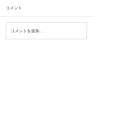
コメント
コメントを追加…
動かないところに、中心
【梅雨どき】頭
がある。——ロジャース
は、天気のせい
の沈黙と、サザーランド
い
のスティルネス