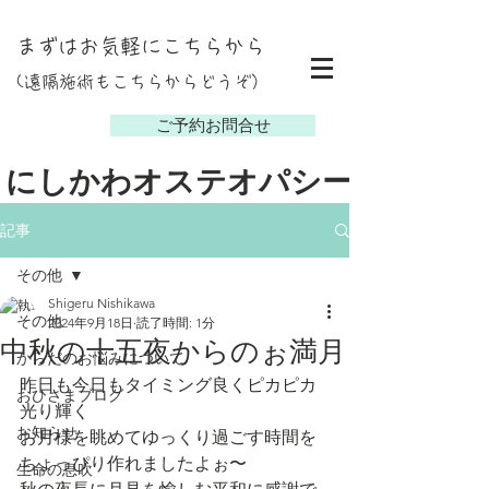
まずはお気軽にこちらから
(遠隔施術もこちらからどうぞ）
し
ご予約お問合せ
にしかわオステオパシー
記事
その他
Shigeru Nishikawa
その他
2024年9月18日
読了時間: 1分
中秋の十五夜からのぉ満月
からだのお悩みについて
昨日も今日もタイミング良くピカピカ
おひさまブログ
光り輝く
お知らせ
お月様を眺めてゆっくり過ごす時間を
ちょっぴり作れましたよぉ〜
生命の息吹