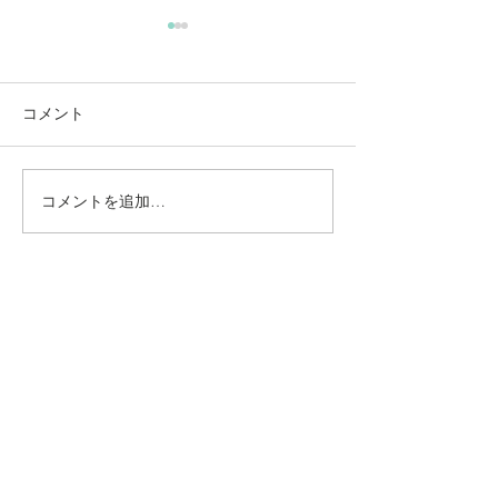
コメント
コメントを追加…
動かないところに、中心
【梅雨どき】頭
がある。——ロジャース
は、天気のせい
の沈黙と、サザーランド
い
のスティルネス