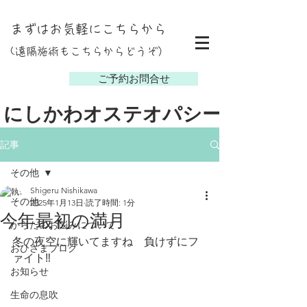
まずはお気軽にこちらから
(遠隔施術もこちらからどうぞ）
し
ご予約お問合せ
にしかわオステオパシー
記事
その他
Shigeru Nishikawa
その他
2025年1月13日
読了時間: 1分
今年最初の満月
からだのお悩みについて
冬の夜空に輝いてますね　負けずにフ
おひさまブログ
ァイト‼️
お知らせ
生命の息吹