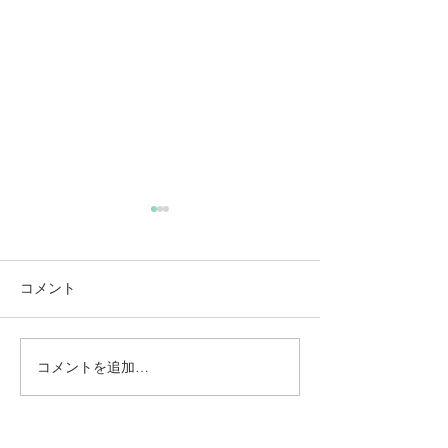
コメント
コメントを追加…
動かないところに、中心
【梅雨どき】頭
がある。——ロジャース
は、天気のせい
の沈黙と、サザーランド
い
のスティルネス