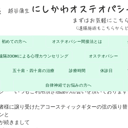
にしかわオステオパシ
5
越谷蒲生
まずはお気軽にこち
(遠隔施術もこちらから
初めての方へ
オステオパシー間接法とは
おひさまブログ
お知らせ
生命の息吹
腰に
遠隔ZOOMによる心理カウンセリング
オステオパシー
2月15日
読了時間: 1分
五十肩・四十肩の治療
診療時間
休診日
月
自律神経でお悩みの方へ
シー　いつもご利用頂き感謝の出会いを頂いております
者様に譲り受けたアコースティックギターの弦の張り替
ンと
が続きまして