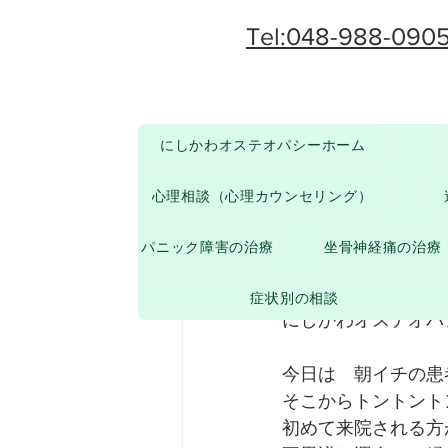
Tel:048-988-090
にしかわオステオパシーホーム
その他
からだのお悩みについて
心理相談（心理カウンセリング）
paruten4
2020年1
パニック障害の治療
坐骨神経痛の治療
今日は新
症状別の相談
にしかわオステオパ
今日は　朝イチの患
そこからトントント
初めて来院される方