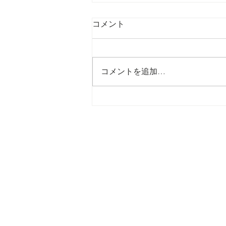
コメント
コメントを追加…
からだという一軒の空調シス
テム 〜副腎・甲状腺・性腺を
優しく整えるオステオパシー
の知恵〜