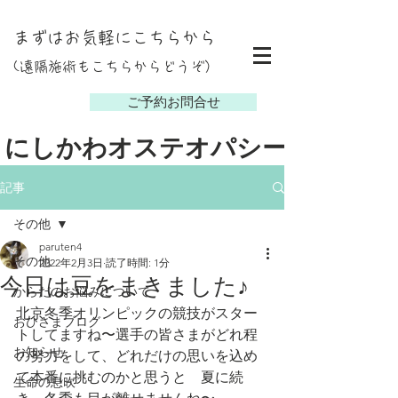
まずはお気軽にこちらから
(遠隔施術もこちらからどうぞ）
し
ご予約お問合せ
にしかわオステオパシー
記事
その他
paruten4
その他
2022年2月3日
読了時間: 1分
今日は豆をまきました♪
からだのお悩みについて
北京冬季オリンピックの競技がスター
おひさまブログ
トしてますね〜選手の皆さまがどれ程
お知らせ
の努力をして、どれだけの思いを込め
て本番に挑むのかと思うと　夏に続
生命の息吹