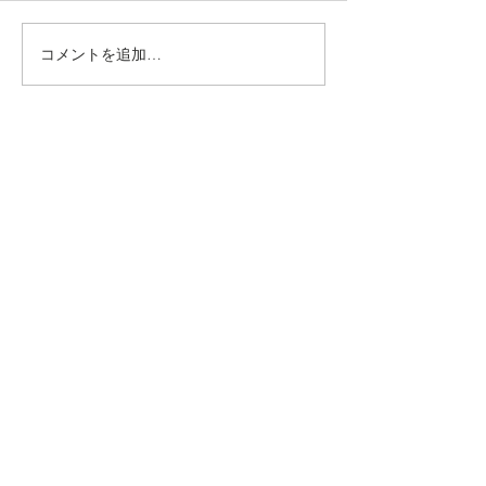
コメントを追加…
動かないところに、中心
【梅雨どき】頭
がある。——ロジャース
は、天気のせい
の沈黙と、サザーランド
い
のスティルネス