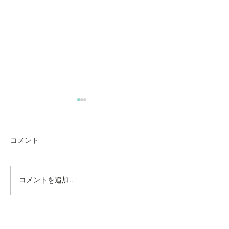
コメント
コメントを追加…
動かないところに、中心
【梅雨どき】頭
がある。——ロジャース
は、天気のせい
の沈黙と、サザーランド
い
のスティルネス