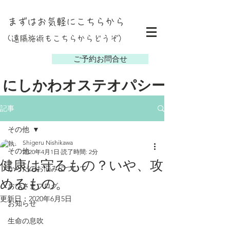
まずはお気軽にこちらから
(遠隔施術もこちらからどうぞ）
し
ご予約お問合せ
にしかわオステオパシー
記事
その他
Shigeru Nishikawa
その他
2020年4月1日
読了時間: 2分
健康は守るもの？いや、攻
からだのお悩みについて
めるもの。
おひさまブログ
更新日：
2020年6月5日
お知らせ
生命の息吹