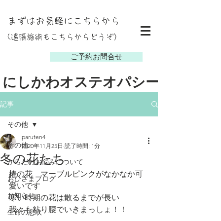
まずはお気軽にこちらから
(遠隔施術もこちらからどうぞ）
し
ご予約お問合せ
にしかわオステオパシー
記事
その他
paruten4
その他
2020年11月25日
読了時間: 1分
冬の花たち
からだのお悩みについて
椿の花　マーブルピンクがなかなか可
おひさまブログ
愛いです
お知らせ
寒い時期の花は散るまでが長い　
我々も粘り腰でいきまっしょ！！
生命の息吹