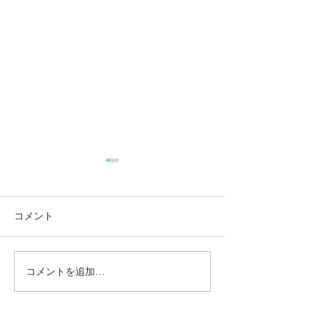
コメント
コメントを追加…
動かないところに、中心
【梅雨どき】頭
がある。——ロジャース
は、天気のせい
の沈黙と、サザーランド
い