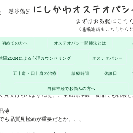
にしかわオステオパシ
5
越谷蒲生
まずはお気軽にこち
(遠隔施術もこちらから
初めての方へ
オステオパシー間接法とは
おひさまブログ
お知らせ
生命の息吹
腰に
遠隔ZOOMによる心理カウンセリング
オステオパシー
月18日
読了時間: 1分
五十肩・四十肩の治療
診療時間
休診日
行こう〜
自律神経でお悩みの方へ
く見受けられますねぇ、、空気清浄機　食品でも抗酸と
品薄　
でも品質見極めが重要だとか、、、