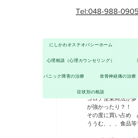
Tel:048-988-090
にしかわオステオパシーホーム
その他
からだのお悩みについて
心理相談（心理カウンセリング）
paruten4
2020年8
パニック障害の治療
坐骨神経痛の治療
前向きに
症状別の相談
コロナ便乗商法が多
が強かったり？！　
その度に買い占め　
ううむ、、、食品等