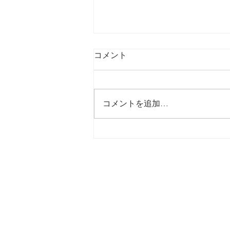
コメント
コメントを追加…
からだという一軒の空調シス
テム 〜副腎・甲状腺・性腺を
優しく整えるオステオパシー
の知恵〜