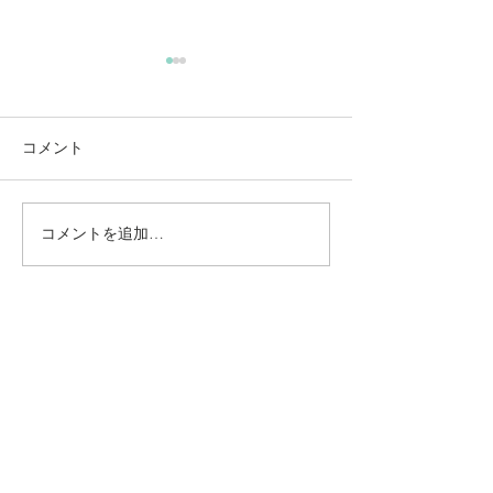
コメント
コメントを追加…
動かないところに、中心
【梅雨どき】頭
がある。——ロジャース
は、天気のせい
の沈黙と、サザーランド
い
のスティルネス