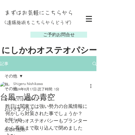
まずはお気軽にこちらから
(遠隔施術もこちらからどうぞ）
し
ご予約お問合せ
にしかわオステオパシー
記事
その他
Shigeru Nishikawa
その他
2024年8月17日
読了時間: 1分
台風一過の青空
からだのお悩みについて
昨日は関東では強い勢力の台風情報に
おひさまブログ
何かしら対策された事でしょうか？
お知らせ
にしかわオステオパシーもプランター
から看板まで取り込んで閉めました
生命の息吹