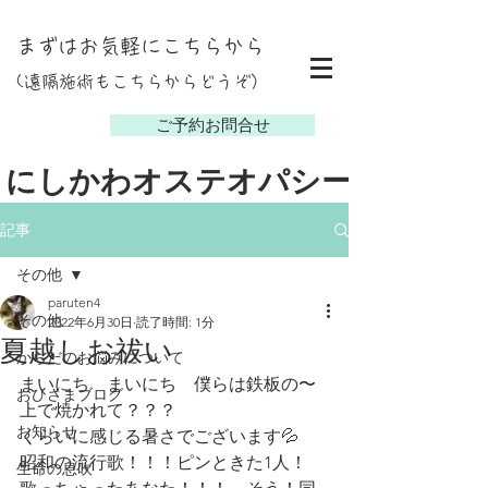
まずはお気軽にこちらから
(遠隔施術もこちらからどうぞ）
し
ご予約お問合せ
にしかわオステオパシー
記事
その他
paruten4
その他
2022年6月30日
読了時間: 1分
夏越しお祓い
からだのお悩みについて
まいにち　まいにち　僕らは鉄板の〜
おひさまブログ
上で焼かれて？？？
お知らせ
くらいに感じる暑さでございます💦
昭和の流行歌！！！ピンときた1人！
生命の息吹