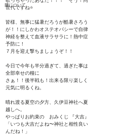
歌っちゃったあなた！！！　そう！同
腰について
世代ですね⭐️
皆様、無事に猛暑だろうが酷暑さろう
が！！にしかわオステオパシーで自律
神経を整えて血液サラサラに！熱中症
予防に！
７月を迎え撃ちましょうぞ！！
今日で今年も半分過ぎて、過ぎた事は
全部幸せの糧に
さぁ！！後半戦も！出来る限り楽しく
元気に明るくね。
晴れ渡る夏空の夕方、久伊豆神社へ夏
越しへ。
やっぱりお約束の　おみくじ 『大吉』
「いつも大吉だよね〜神社と相性良い
んだね！」