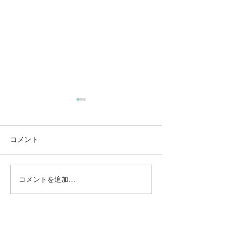
コメント
コメントを追加…
動かないところに、中心
【梅雨どき】頭
がある。——ロジャース
は、天気のせい
の沈黙と、サザーランド
い
のスティルネス