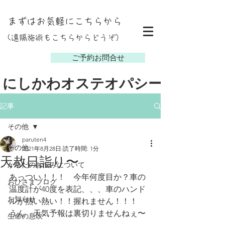
まずはお気軽にこちらから
(遠隔施術もこちらからどうぞ）
し
ご予約お問合せ
にしかわオステオパシー
記事
その他
paruten4
その他
2021年8月28日
読了時間: 1分
天赦日詣り〜
からだのお悩みについて
あっつい！！！　今年何度目か？車の
おひさまブログ
温度計が40度を表記、、、車のハンド
お知らせ
ルが熱い熱い！！握れません！！！
うん　天気予報は裏切りませんねぇ〜
生命の息吹