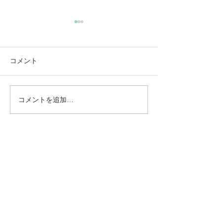
コメント
コメントを追加…
動かないところに、中心
【梅雨どき】頭
がある。——ロジャース
は、天気のせい
の沈黙と、サザーランド
い
のスティルネス