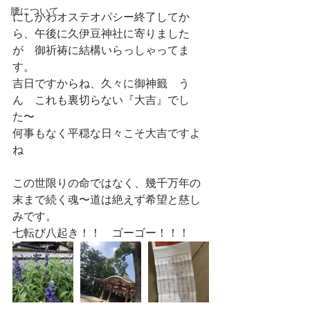
腰について
にしかわオステオパシー終了してか
ら、午後に久伊豆神社に寄りました
が　御祈祷に結構いらっしゃってま
す。
吉日ですからね、久々に御神籤　う
ん　これも裏切らない『大吉』でし
た〜
何事もなく平穏な日々こそ大吉ですよ
ね
この世限りの命ではなく、幾千万年の
末まで続く魂〜道は絶えず希望と慈し
みです。
七転び八起き！！　ゴーゴー！！！