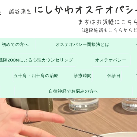
にしかわオステオパシ
5
越谷蒲生
まずはお気軽にこち
(遠隔施術もこちらから
初めての方へ
オステオパシー間接法とは
おひさまブログ
お知らせ
生命の息吹
腰に
遠隔ZOOMによる心理カウンセリング
オステオパシー
五十肩・四十肩の治療
診療時間
休診日
自律神経でお悩みの方へ