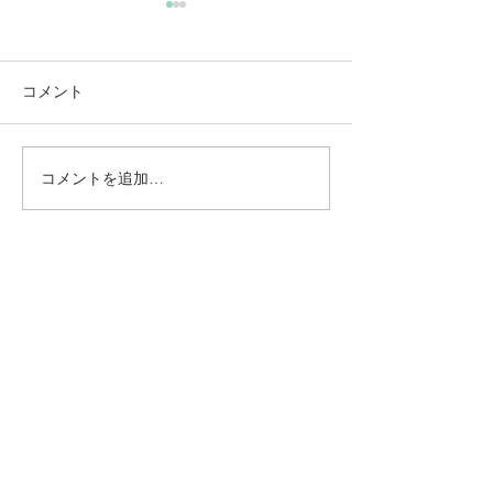
コメント
コメントを追加…
動かないところに、中心
【梅雨どき】頭
がある。——ロジャース
は、天気のせい
の沈黙と、サザーランド
い
のスティルネス