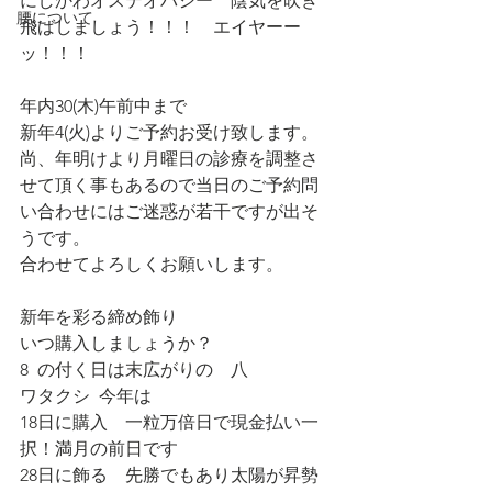
にしかわオステオパシー　陰気を吹き
腰について
飛ばしましょう！！！　エイヤーー
ッ！！！
年内30(木)午前中まで
新年4(火)よりご予約お受け致します。
尚、年明けより月曜日の診療を調整さ
せて頂く事もあるので当日のご予約問
い合わせにはご迷惑が若干ですが出そ
うです。
合わせてよろしくお願いします。
新年を彩る締め飾り
いつ購入しましょうか？
8  の付く日は末広がりの　八
ワタクシ  今年は
18日に購入　一粒万倍日で現金払い一
択！満月の前日です
28日に飾る　先勝でもあり太陽が昇勢