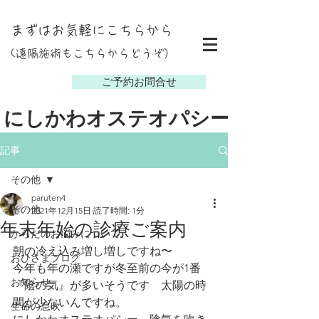
まずはお気軽にこちらから
(遠隔施術もこちらからどうぞ）
し
ご予約お問合せ
にしかわオステオパシー
記事
その他
paruten4
その他
2021年12月15日
読了時間: 1分
年末年始の診療ご案内
からだのお悩みについて
朝の冷え込み増し増しですね〜
おひさまブログ
今年も年の瀬ですが冬至前の今が1番
お知らせ
『陰の気』が多いそうです　太陽の時
間が少ないんですね。
生命の息吹