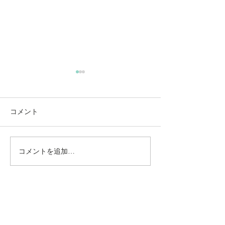
コメント
コメントを追加…
動かないところに、中心
【梅雨どき】頭
がある。——ロジャース
は、天気のせい
の沈黙と、サザーランド
い
のスティルネス