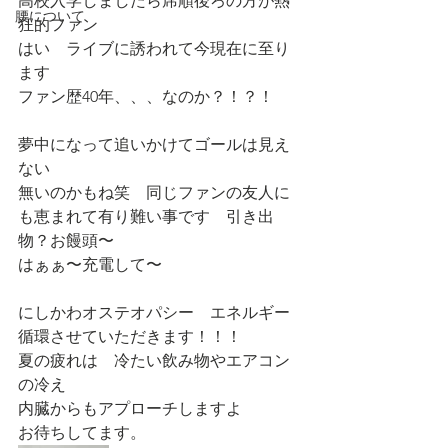
高校入学しましたら席順後ろの方が熱
腰について
狂的ファン
はい　ライブに誘われて今現在に至り
ます
ファン歴40年、、、なのか？！？！
夢中になって追いかけてゴールは見え
ない
無いのかもね笑　同じファンの友人に
も恵まれて有り難い事です　引き出
物？お饅頭〜
はぁぁ〜充電して〜
にしかわオステオパシー　エネルギー
循環させていただきます！！！
夏の疲れは　冷たい飲み物やエアコン
の冷え
内臓からもアプローチしますよ
お待ちしてます。