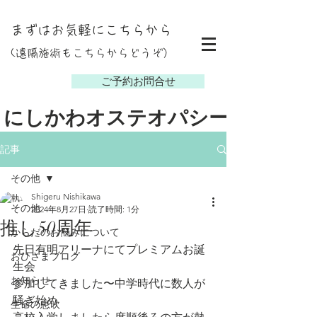
まずはお気軽にこちらから
(遠隔施術もこちらからどうぞ）
し
ご予約お問合せ
にしかわオステオパシー
記事
その他
Shigeru Nishikawa
その他
2024年8月27日
読了時間: 1分
推し50周年
からだのお悩みについて
先日有明アリーナにてプレミアムお誕
おひさまブログ
生会
お知らせ
参加してきました〜中学時代に数人が
騒ぎ始め
生命の息吹