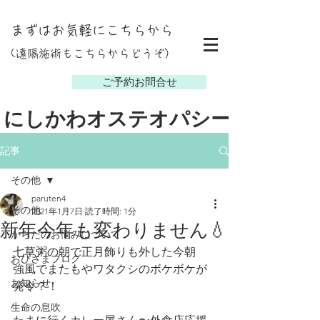
まずはお気軽にこちらから
(遠隔施術もこちらからどうぞ）
し
ご予約お問合せ
にしかわオステオパシー
記事
その他
paruten4
その他
2021年1月7日
読了時間: 1分
新年今年も変わりません💧
からだのお悩みについて
七草粥の朝で正月飾りも外した今朝
おひさまブログ
強風でまたもやワタクシのボケボケが
お知らせ
発令？！
生命の息吹