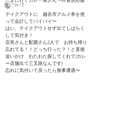
たまに行くカレー屋さん〜外食店応援
腰について
📣
テイクアウトに　越谷市グルメ券を使
って会計してバイバイ〜
はい、テイクアウトせず出てしばらく
して気付き！
店長さんと配膳さん2人で　お持ち帰り
忘れてる！！どっち行った？！と直後
追いかけ　わたわた探してくれて(カレ
ー店舗出て三叉路なんです)
忘れに気付いて戻ったら無事遭遇〜