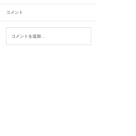
コメント
コメントを追加…
動かないところに、中心
【梅雨どき】頭
がある。——ロジャース
は、天気のせい
の沈黙と、サザーランド
い
のスティルネス