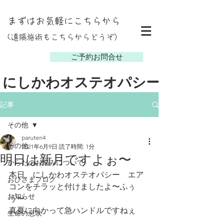
まずはお気軽にこちらから
(遠隔施術もこちらからどうぞ）
し
ご予約お問合せ
にしかわオステオパシー
記事
その他
paruten4
その他
2021年6月9日
読了時間: 1分
明日は新月ですよぉ〜
からだのお悩みについて
本日、にしかわオステオパシー　エア
おひさまブログ
コンをチラッと付けましたよ〜ふぅ
お知らせ
う〜
真夏に向かって急ハンドルですねぇ
生命の息吹