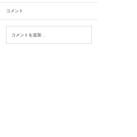
コメント
コメントを追加…
動かないところに、中心
【梅雨どき】頭
がある。——ロジャース
は、天気のせい
の沈黙と、サザーランド
い
のスティルネス