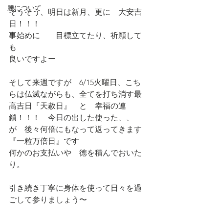
腰について
そうそう、明日は新月、更に　大安吉
日！！！
事始めに　　目標立てたり、祈願して
も　
良いですよー　　　
そして来週ですが　6/15火曜日、こち
らは仏滅ながらも、全てを打ち消す最
高吉日『天赦日』　と　幸福の連
鎖！！！　今日の出した使った、、
が　後々何倍にもなって返ってきます
『一粒万倍日』です
何かのお支払いや　徳を積んでおいた
り。
引き続き丁寧に身体を使って日々を過
ごして参りましょう〜