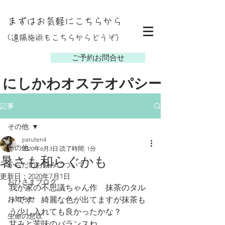
まずはお気軽にこちらから
(遠隔施術もこちらからどうぞ）
し
ご予約お問合せ
にしかわオステオパシー
記事
その他
paruten4
その他
2020年6月3日
読了時間: 1分
暑さも和らぐかも
からだのお悩みについて
更新日：
2020年7月1日
おひさまブログ
我が家の不思議ちゃん作　抹茶のタル
お知らせ
トです　綺麗な色が出てますが抹茶も
う少し入れても良かったかな？
生命の息吹
甘みと苦味のバランスね　　