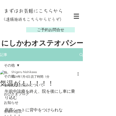
まずはお気軽にこちらから
(遠隔施術もこちらからどうぞ）
し
ご予約お問合せ
にしかわオステオパシー
記事
その他
Shigeru Nishikawa
その他
2024年7月4日
読了時間: 1分
気温が！！！！！
からだのお悩みについて
午前中診療を終え、院を後にし車に乗
おひさまブログ
り込む
お知らせ
座席シートに背中をつけられな
生命の息吹