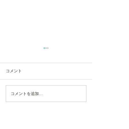
コメント
コメントを追加…
動かないところに、中心
【梅雨どき】頭
がある。——ロジャース
は、天気のせい
の沈黙と、サザーランド
い
のスティルネス