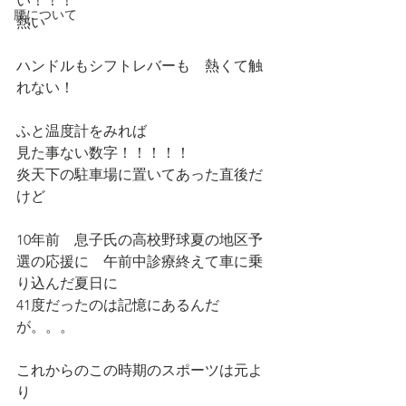
い！！！
腰について
熱い
ハンドルもシフトレバーも　熱くて触
れない！
ふと温度計をみれば
見た事ない数字！！！！！
炎天下の駐車場に置いてあった直後だ
けど
10年前　息子氏の高校野球夏の地区予
選の応援に　午前中診療終えて車に乗
り込んだ夏日に
41度だったのは記憶にあるんだ
が。。。
これからのこの時期のスポーツは元よ
り