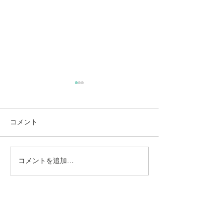
コメント
コメントを追加…
動かないところに、中心
【梅雨どき】頭
がある。——ロジャース
は、天気のせい
の沈黙と、サザーランド
い
のスティルネス