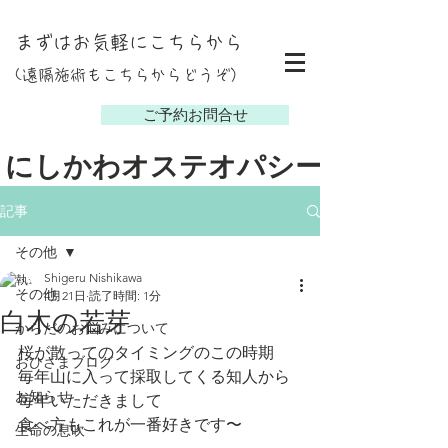
まずはお気軽にこちらから
(遠隔施術もこちらからどうぞ）
し
ご予約お問合せ
にしかわオステオパシー
記事
その他
Shigeru Nishikawa
その他
4月21日
読了時間: 1分
白木の若芽
からだのお悩みについて
桜が散ってのタイミングのこの時期
おひさまブログ
毎年山に入って採取してくる知人から
お知らせ
毎年いただきまして
食べ方もこれが一番好きです〜
生命の息吹