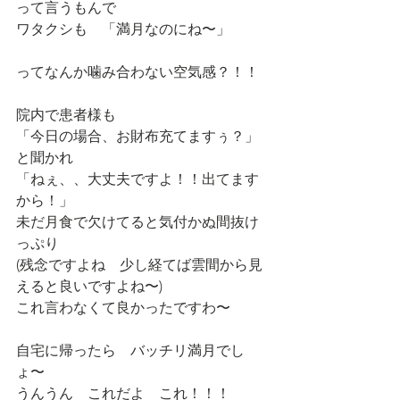
って言うもんで
ワタクシも　「満月なのにね〜」
ってなんか噛み合わない空気感？！！
院内で患者様も
「今日の場合、お財布充てますぅ？」
と聞かれ　
「ねぇ、、大丈夫ですよ！！出てます
から！」
未だ月食で欠けてると気付かぬ間抜け
っぷり
(残念ですよね　少し経てば雲間から見
えると良いですよね〜)
これ言わなくて良かったですわ〜
自宅に帰ったら　バッチリ満月でし
ょ〜
うんうん　これだよ　これ！！！