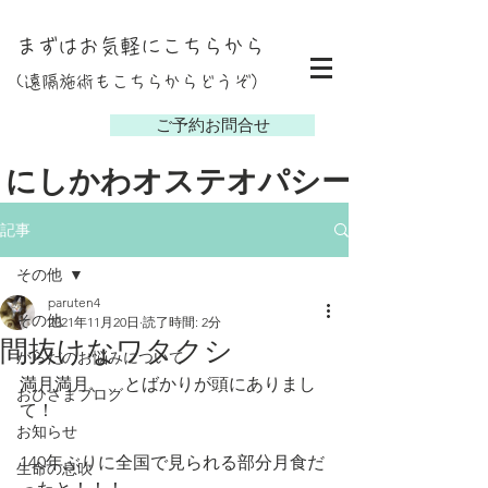
まずはお気軽にこちらから
(遠隔施術もこちらからどうぞ）
し
ご予約お問合せ
にしかわオステオパシー
記事
その他
paruten4
その他
2021年11月20日
読了時間: 2分
間抜けなワタクシ
からだのお悩みについて
満月満月、、とばかりが頭にありまし
おひさまブログ
て！
お知らせ
140年ぶりに全国で見られる部分月食だ
生命の息吹