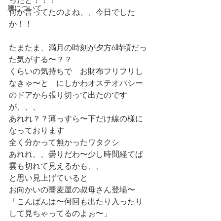
ったと！！！　
腰について
何か言ってたのよね、、今日でした
か！！
たまたま、満月の時刻が夕方6時頃だっ
た気がする〜？？
くらいの気持ちで　お財布フリフリし
なきゃ〜と　にしかわオステオパシー
のドアから張り切って出たのです
が、、、
あれれ？？薄っすら〜下だけ線の様に
なっております
全く分かって無かったワタクシ
あれれ、、曇りだわ〜少し時間経てば
雲も切れて見えるかも、、
と思い見上げていると
お向かいの蕎麦屋の叔母さん登場〜
「こんばんは〜何回も出たり入ったり
して見ちゃってるのよぉ〜」