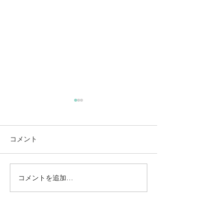
コメント
コメントを追加…
動かないところに、中心
【梅雨どき】頭
がある。——ロジャース
は、天気のせい
の沈黙と、サザーランド
い
のスティルネス