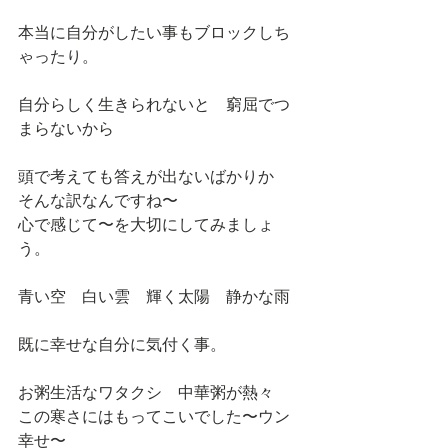
本当に自分がしたい事もブロックしち
ゃったり。
自分らしく生きられないと　窮屈でつ
まらないから
頭で考えても答えが出ないばかりか　
そんな訳なんですね〜
心で感じて〜を大切にしてみましょ
う。
青い空　白い雲　輝く太陽　静かな雨
既に幸せな自分に気付く事。
お粥生活なワタクシ　中華粥が熱々
この寒さにはもってこいでした〜ウン
幸せ〜