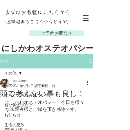
まずはお気軽にこちらから
(遠隔施術もこちらからどうぞ）
し
ご予約お問合せ
にしかわオステオパシー
記事
その他
paruten4
その他
2021年9月5日
読了時間: 1分
頭で考えない事も良し！
からだのお悩みについて
にしかわオステオパシー　今日も様々
おひさまブログ
な来院者様とご縁を頂き感謝です。
お知らせ
生命の息吹