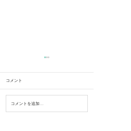
コメント
コメントを追加…
動かないところに、中心
【梅雨どき】頭
がある。——ロジャース
は、天気のせい
の沈黙と、サザーランド
い
のスティルネス