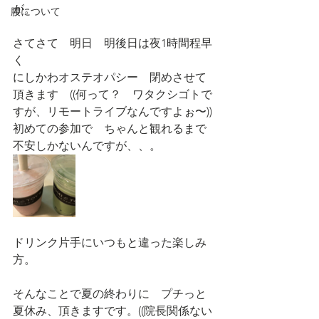
が。
腰について
さてさて　明日　明後日は夜1時間程早
く
にしかわオステオパシー　閉めさせて
頂きます　((何って？　ワタクシゴトで
すが、リモートライブなんですよぉ〜))
初めての参加で　ちゃんと観れるまで
不安しかないんですが、、。
ドリンク片手にいつもと違った楽しみ
方。
そんなことで夏の終わりに　プチっと
夏休み、頂きますです。((院長関係ない