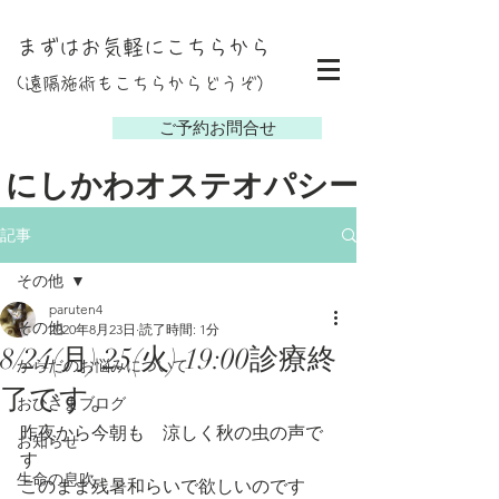
まずはお気軽にこちらから
(遠隔施術もこちらからどうぞ）
し
ご予約お問合せ
にしかわオステオパシー
記事
その他
paruten4
その他
2020年8月23日
読了時間: 1分
8/24(月) 25(火) 19:00診療終
からだのお悩みについて
了です。
おひさまブログ
昨夜から今朝も　涼しく秋の虫の声で
お知らせ
す
生命の息吹
このまま残暑和らいで欲しいのです