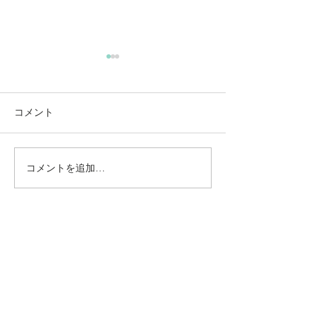
コメント
コメントを追加…
動かないところに、中心
【梅雨どき】頭
がある。——ロジャース
は、天気のせい
の沈黙と、サザーランド
い
のスティルネス