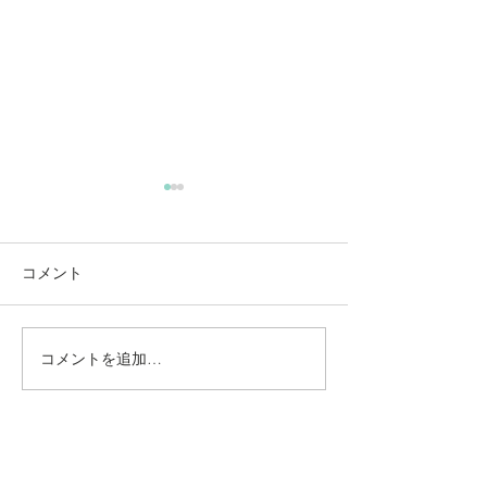
コメント
コメントを追加…
動かないところに、中心
【梅雨どき】頭
がある。——ロジャース
は、天気のせい
の沈黙と、サザーランド
い
のスティルネス