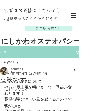
まずはお気軽にこちらから
(遠隔施術もこちらからどうぞ）
し
ご予約お問合せ
にしかわオステオパシー
記事
その他
paruten4
その他
2022年8月7日
読了時間: 1分
立秋です
からだのお悩みについて
やっと夏土用が明けまして　季節が変
おひさまブログ
わります！
お知らせ
朝夕は幾分涼しい風を感じるこの頃で
すが
生命の息吹