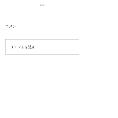
コメント
コメントを追加…
動かないところに、中心
【梅雨どき】頭
がある。——ロジャース
は、天気のせい
の沈黙と、サザーランド
い
のスティルネス