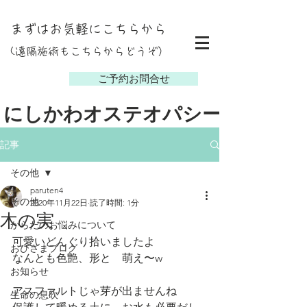
まずはお気軽にこちらから
(遠隔施術もこちらからどうぞ）
し
ご予約お問合せ
にしかわオステオパシー
記事
その他
paruten4
その他
2020年11月22日
読了時間: 1分
木の実
からだのお悩みについて
可愛いどんぐり拾いましたよ
おひさまブログ
なんとも色艶、形と　萌え〜w
お知らせ
アスファルトじゃ芽が出ませんね
生命の息吹