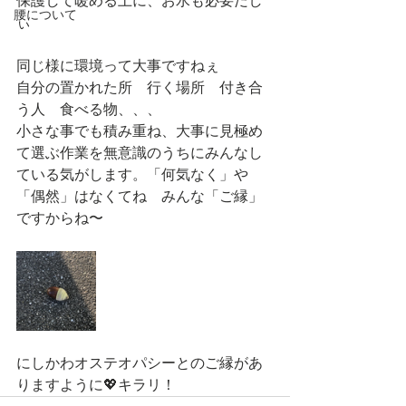
保護して暖める土に、お水も必要だし
腰について
ぃ
同じ様に環境って大事ですねぇ
自分の置かれた所　行く場所　付き合
う人　食べる物、、、
小さな事でも積み重ね、大事に見極め
て選ぶ作業を無意識のうちにみんなし
ている気がします。「何気なく」や
「偶然」はなくてね　みんな「ご縁」
ですからね〜
にしかわオステオパシーとのご縁があ
りますように💖キラリ！