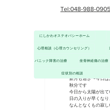
Tel:048-988-090
にしかわオステオパシーホーム
その他
からだのお悩みについて
心理相談（心理カウンセリング）
Shigeru Nishikawa
パニック障害の治療
坐骨神経痛の治療
鱗雲
症状別の相談
新月も過ぎ〜今日は
秋分です
今日から太陽が出て
日の入りが早くなり
なんとなくもの寂し