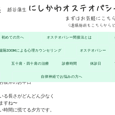
にしかわオステオパシ
5
越谷蒲生
まずはお気軽にこち
(遠隔施術もこちらから
初めての方へ
オステオパシー間接法とは
おひさまブログ
お知らせ
生命の息吹
腰に
遠隔ZOOMによる心理カウンセリング
オステオパシー
2025年9月23日
読了時間: 1分
五十肩・四十肩の治療
診療時間
休診日
自律神経でお悩みの方へ
お彼岸のお中日
いる長さがどんどん少なく
ますね〜
い時間に慌てる夕方です。