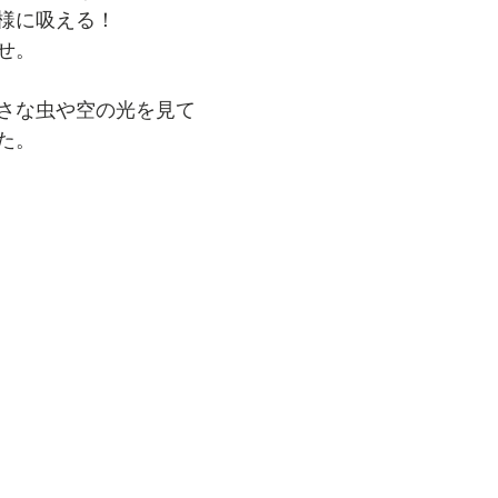
様に吸える！
せ。
さな虫や空の光を見て
た。