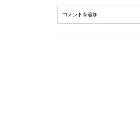
コメントを追加…
からだという一軒の空調シス
テム 〜副腎・甲状腺・性腺を
優しく整えるオステオパシー
の知恵〜