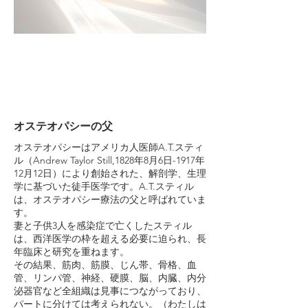
オステオパシーの父
オステオパシーはアメリカ人医師A.T.スティ
ル（Andrew Taylor Still,1828年8月6日-1917年
12月12日）により創始された、解剖学、生理
学に基づいた徒手医学です。A.T.スティル
は、オステオパシー療法の父と呼ばれていま
す。
妻と子供3人を感染症で亡くしたスティル
は、西洋医学の枠を超える必要に迫られ、長
年臨床と研究を重ねます。
その結果、筋肉、筋膜、じん帯、骨格、血
管、リンパ管、神経、硬膜、脳、内臓、内分
泌器官など全組織は見事につながっており、
パートに分けては考えられない。（わたしは