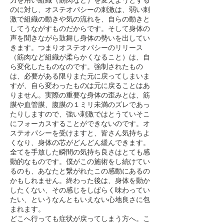
力を用い組織（筋肉など）を変えようとする
のに対し、オステオパシーの刺激は、弱い刺
激で組織の動きや気の流れを、自らの動きと
してうながすものだからです。そして身体の
声を聞きながら鼓舞し身体の勢いを出してい
きます。つまりオステオパシーのリリース
（筋肉など組織が柔らかくなること）は、自
ら変化したものなのです。強制されたもの
は、必要がある限りまた元に戻ってしまいま
すが、自ら変わったものは元に戻ることはあ
りません。実際の重要な身体の歪みとは、筋
膜や血管膜、腹膜の１ミリ未満のズレであっ
たりしますので、強い刺激ではとうていそこ
にフォーカスすることができないのです。オ
ステオパシーを受けますと、皆さん気持ちよ
くなり、身体の芯がどんどん緩んできます。
全てを手放した瞬間の気持ち良さはとても感
動的なものです。僕がこの施術をし続けてい
るのも、あなたと繋がれたこの感動にあるの
かもしれません。終わった後は、身体を動か
したくない、その感じをしばらく味わってい
たい、というなんともいえない心地良さに包
まれます。
どこへ行っても症状が戻ってしまう方へ。こ