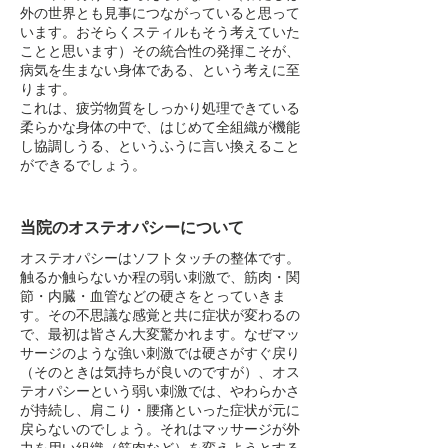
外の世界とも見事につながっていると思って
います。おそらくスティルもそう考えていた
ことと思います）その統合性の発揮こそが、
病気を生まない身体である、という考えに至
ります。
これは、疲労物質をしっかり処理できている
柔らかな身体の中で、はじめて全組織が機能
し協調しうる、というふうに言い換えること
ができるでしょう。
当院のオステオパシーについて
オステオパシーはソフトタッチの整体です。
触るか触らないか程の弱い刺激で、筋肉・関
節・内臓・血管などの硬さをとっていきま
す。その不思議な感覚と共に症状が変わるの
で、最初は皆さん大変驚かれます。なぜマッ
サージのような強い刺激では硬さがすぐ戻り
（そのときは気持ちが良いのですが）、オス
テオパシーという弱い刺激では、やわらかさ
が持続し、肩こり・腰痛といった症状が元に
戻らないのでしょう。それはマッサージが外