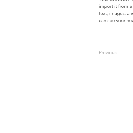
import it from a
text, images, an
can see your new
Previous