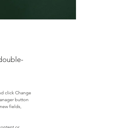
 double-
nd click Change 
Manager button 
new fields, 
content or 