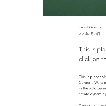
Daniel Williams
2023年3月21日
This is pl
click on 
This is placehol
Content. Want t
in the Add panel
create dynamic
Your collection 