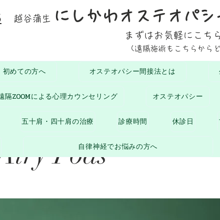
にしかわオステオパシ
5
越谷蒲生
まずはお気軽にこち
(遠隔施術もこちらから
初めての方へ
オステオパシー間接法とは
遠隔ZOOMによる心理カウンセリング
オステオパシー
et review: release 
五十肩・四十肩の治療
診療時間
休診日
Airy Pods
自律神経でお悩みの方へ