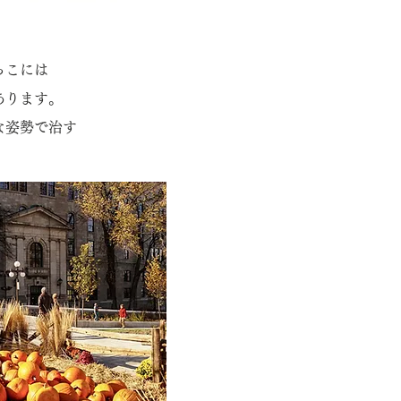
。
っこには
あります。
な姿勢で治す