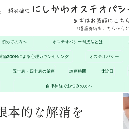
にしかわオステオパシ
5
越谷蒲生
まずはお気軽にこち
(遠隔施術もこちらから
初めての方へ
オステオパシー間接法とは
遠隔ZOOMによる心理カウンセリング
オステオパシー
五十肩・四十肩の治療
診療時間
休診日
自律神経でお悩みの方へ
根本的な解消を