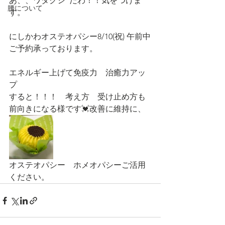
あ、、ワタクシ  だわ！！気をつけま
腰について
す。
にしかわオステオパシー8/10(祝) 午前中
ご予約承っております。
エネルギー上げて免疫力　治癒力アッ
プ
すると！！！　考え方　受け止め方も
前向きになる様です💓改善に維持に、
オステオパシー　ホメオパシーご活用
ください。