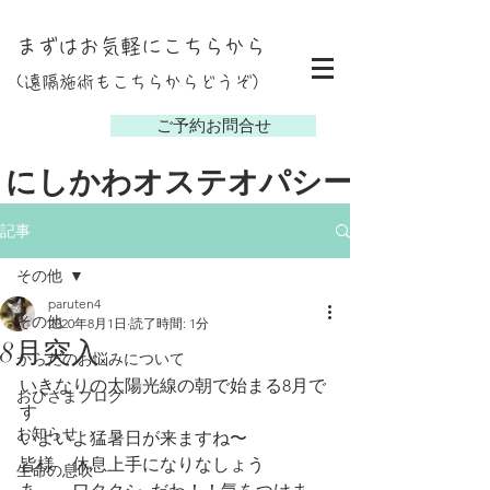
まずはお気軽にこちらから
(遠隔施術もこちらからどうぞ）
し
ご予約お問合せ
にしかわオステオパシー
記事
その他
paruten4
その他
2020年8月1日
読了時間: 1分
8月突入
からだのお悩みについて
いきなりの太陽光線の朝で始まる8月で
おひさまブログ
す
お知らせ
いよいよ猛暑日が来ますね〜
皆様　休息上手になりなしょう
生命の息吹