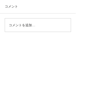
コメント
コメントを追加…
動かないところに、中心
【梅雨どき】頭
がある。——ロジャース
は、天気のせい
の沈黙と、サザーランド
い
のスティルネス